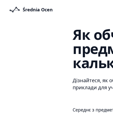
Średnia Ocen
Як об
пред
каль
Дізнайтеся, як 
приклади для уч
Середнє з предме