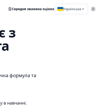
Середня зважена оцінок
Українська
Перейт
є з
та
ична формула та
 в навчанні.