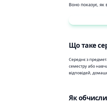
Воно показує, як 
Калькулятор сере
Що таке се
Середнє з предмета
семестру або навча
відповідей, домаш
Як обчисли