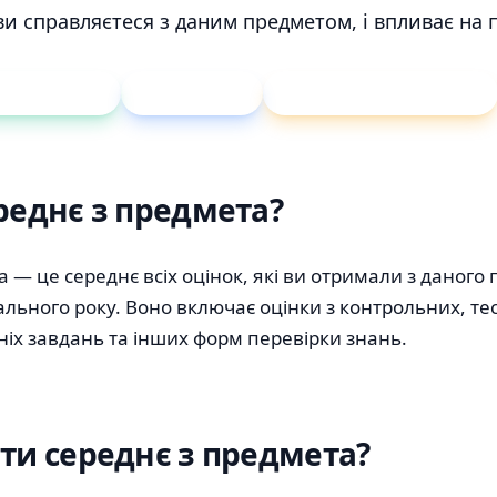
ви справляєтеся з даним предметом, і впливає на п
днього балу
Вага оцінок
Середня на кінець року
реднє з предмета?
 — це середнє всіх оцінок, які ви отримали з даного
льного року. Воно включає оцінки з контрольних, тес
ніх завдань та інших форм перевірки знань.
ти середнє з предмета?