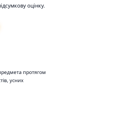
ідсумкову оцінку.
 предмета протягом
тів, усних