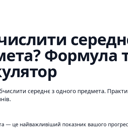
числити середн
мета? Формула 
кулятор
обчислити середнє з одного предмета. Практ
нів.
та — це найважливіший показник вашого прогресу